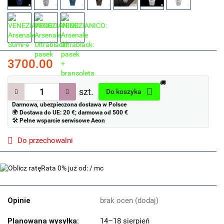
3700.00
🚚
szt.
Do koszyka
Darmowa, ubezpieczona dostawa w Polsce
🌍
Dostawa do UE: 20 €; darmowa od 500 €
🛠
Pełne wsparcie serwisowe Aeon
Do przechowalni
Rata 0% już od:
/ mc
Opinie
brak ocen
(dodaj)
Planowana wysyłka:
14–18 sierpień