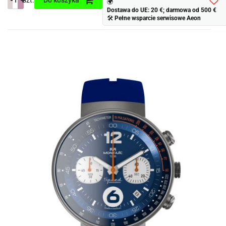
szt.
Do koszyka
🌍
Dostawa do UE: 20 €; darmowa od 500 €
Do
🛠
Pełne wsparcie serwisowe Aeon
prze