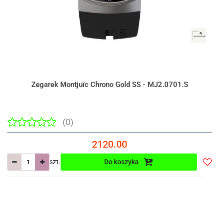
Zegarek Montjuïc Chrono Gold SS - MJ2.0701.S
(0)
2120.00
szt.
Do koszyka
Do
prze