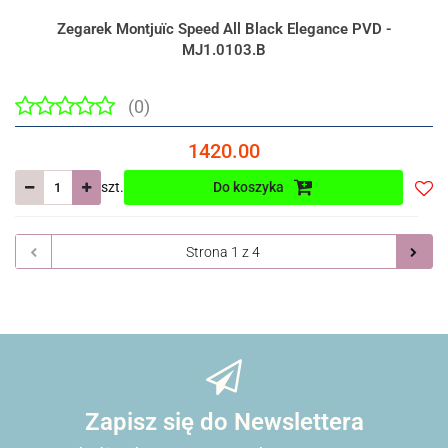
Zegarek Montjuïc Speed All Black Elegance PVD -
MJ1.0103.B
(0)
1420.00
szt.
Do koszyka
Do
prze
Zapisz się do Newslettera