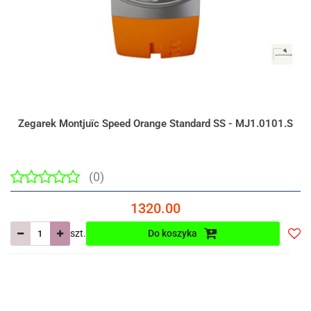
Zegarek Montjuïc Speed Orange Standard SS - MJ1.0101.S
(0)
1320.00
szt.
Do koszyka
Do
prze