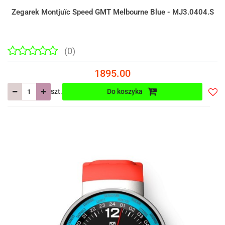
Zegarek Montjuïc Speed GMT Melbourne Blue - MJ3.0404.S
(0)
1895.00
szt.
Do koszyka
Do
prze