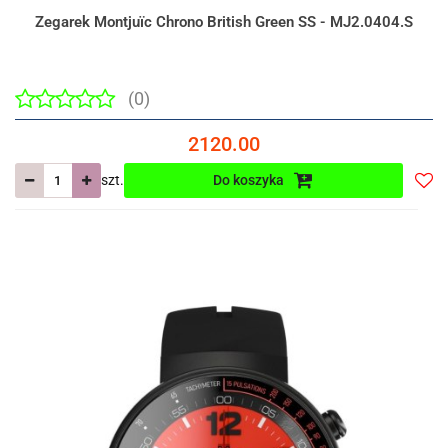
Zegarek Montjuïc Chrono British Green SS - MJ2.0404.S
(0)
2120.00
szt.
Do koszyka
Do
prze