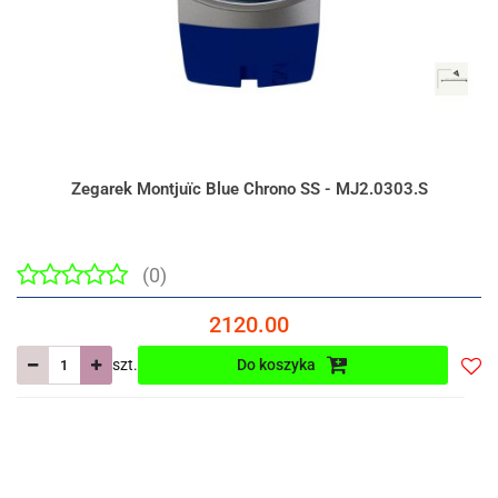
Zegarek Montjuïc Blue Chrono SS - MJ2.0303.S
(0)
2120.00
szt.
Do koszyka
Do
prze