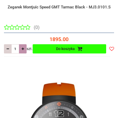
Zegarek Montjuïc Speed GMT Tarmac Black - MJ3.0101.S
(0)
1895.00
szt.
Do koszyka
Do
prze