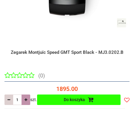
Zegarek Montjuïc Speed GMT Sport Black - MJ3.0202.B
(0)
1895.00
szt.
Do koszyka
Do
prze