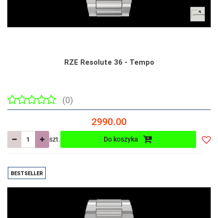
RZE Resolute 36 - Tempo
(0)
2990.00
szt.
Do koszyka
Do
prze
BESTSELLER