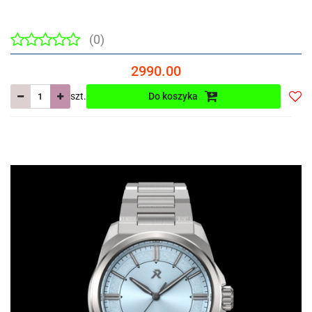
(0)
2990.00
szt.
Do koszyka
Do
prze