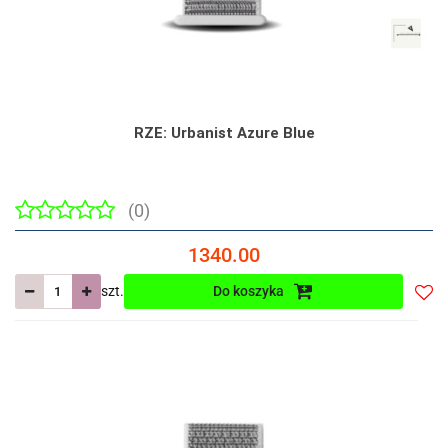
RZE: Urbanist Azure Blue
(0)
1340.00
szt.
Do koszyka
Do
prze