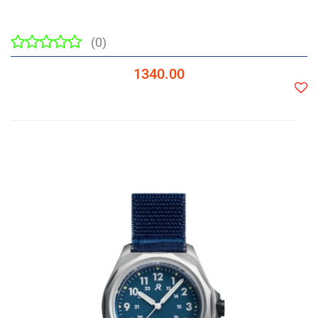
(0)
1340.00
Do
prze