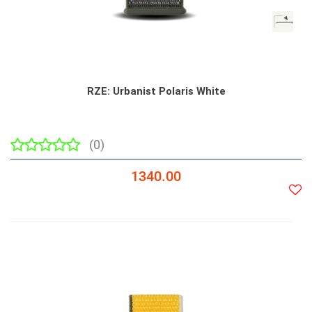
RZE: Urbanist Polaris White
(0)
1340.00
Do
prze