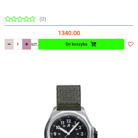
(0)
1340.00
szt.
Do koszyka
Do
prze