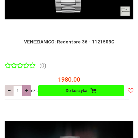
VENEZIANICO: Redentore 36 - 1121503C
(0)
1980.00
szt.
Do koszyka
Do
prze