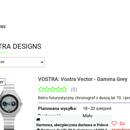
ZEGO WŁAŚNIE Aeon?
POZNAJ NASZE MARKI
ZEGA
 ŚREDNICY BEZ KORONKI
Nowości
PROMOCJE
GNS
ON
TRA DESIGNS
VOSTRA: Vostra Vector - Gamma Grey
MY
(0)
Retro-futurystyczny chronograf z duszą lat 70. i pr
Planowana wysyłka:
18–20 sierpień
Dostępność
Mało
🚚
Do
Darmowa, ubezpieczona dostawa w Polsce
przechow