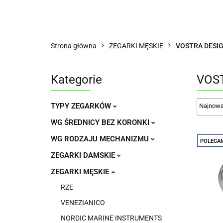
Wszystkie kategorie
DLAC
AKCESORIA
TYPY ZEGARKÓW
WG
Strona główna
ZEGARKI MĘSKIE
VOSTRA DESI
OPINIE KLIENTÓW
KLUB PRZYJACIÓŁ AE
Kategorie
VOS
TYPY ZEGARKÓW
WG ŚREDNICY BEZ KORONKI
WG RODZAJU MECHANIZMU
POLECA
ZEGARKI DAMSKIE
ZEGARKI MĘSKIE
RZE
VENEZIANICO
NORDIC MARINE INSTRUMENTS