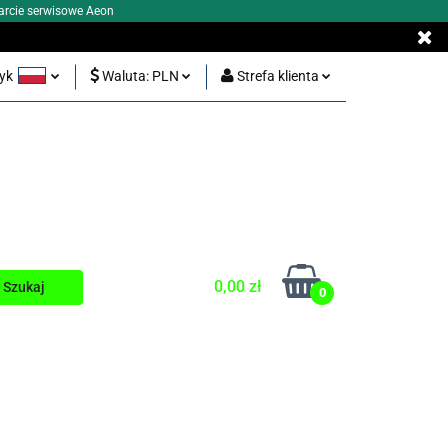
arcie serwisowe Aeon
zyk
Waluta:
PLN
Strefa klienta
Y BEZ KORONKI
olski
PLN
Zaloguj się
glish
EUR
Zarejestruj się
Dodaj zgłoszenie
0,00 zł
0