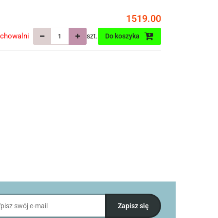
1519.00
echowalni
szt.
Do koszyka