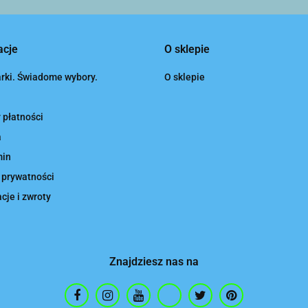
acje
O sklepie
rki. Świadome wybory.
O sklepie
 płatności
a
min
 prywatności
je i zwroty
Znajdziesz nas na