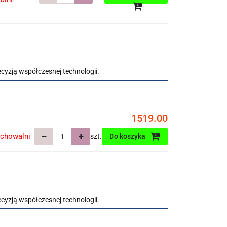
ecyzją współczesnej technologii.
1519.00
echowalni
szt.
Do koszyka
ecyzją współczesnej technologii.