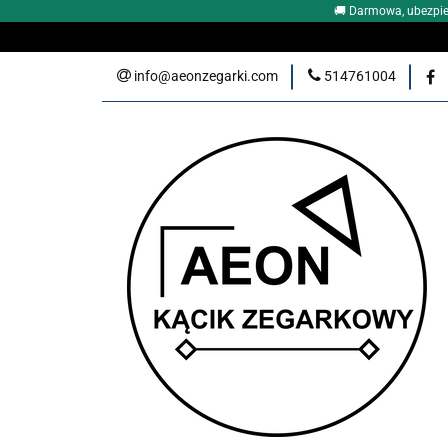
🚚 Darmowa, ubezpie
DLACZEGO WŁAŚNI
info@aeonzegarki.com
514761004
ZEGARKI DAMSKI
Nowości
PROM
KLUB PRZYJACIÓŁ