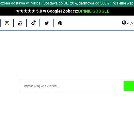
czona dostawa w Polsce • Dostawa do UE: 20 €, darmowa od 500 € • 🛠 Pełne wsp
★★★★★ 5.0 w Google! Zobacz:
OPINIE GOOGLE
E Aeon?
POZNAJ NASZE MARKI
ZEGARKI MĘSKIE
Ję
E
AKCESORIA
TYPY ZEGARKÓW
WG ŚREDNIC
P
En
OCJE
OUTLET
BLOG Aeon
OPINIE KLIENTÓW
 AEON