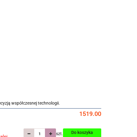
RKI MĘSKIE
ZEGARKI DAMSKIE
OUTLET
BLOG Aeon
ecyzją współczesnej technologii.
1519.00
Do koszyka
szt.
alni