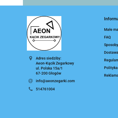
Inform
Małe ma
FAQ
Sposoby
Dostaw
Adres siedziby:
Regula
Aeon-Kącik Zegarkowy
Polityka
ul. Polska 15a/1
67-200 Głogów
Reklamac
info@aeonzegarki.com
514761004