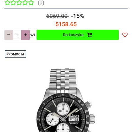
(0)
6069.00
-15%
5158.65
szt.
Do koszyka
Do
prze
PROMOCJA