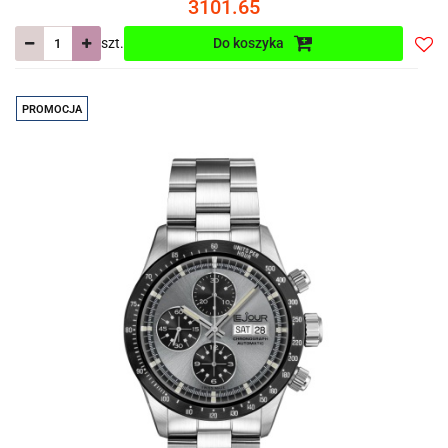
3101.65
szt.
Do koszyka
Do
prze
PROMOCJA