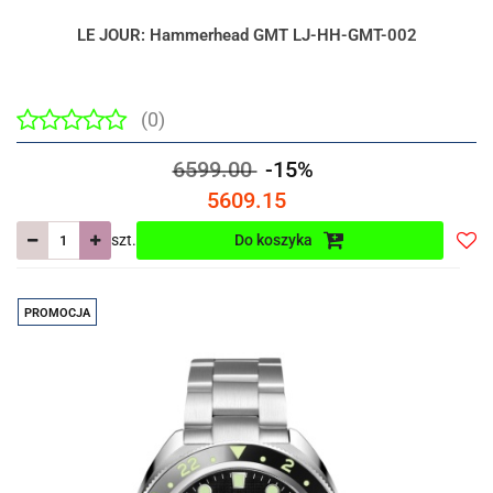
LE JOUR: Hammerhead GMT LJ-HH-GMT-002
(0)
6599.00
-15%
5609.15
szt.
Do koszyka
Do
prze
PROMOCJA