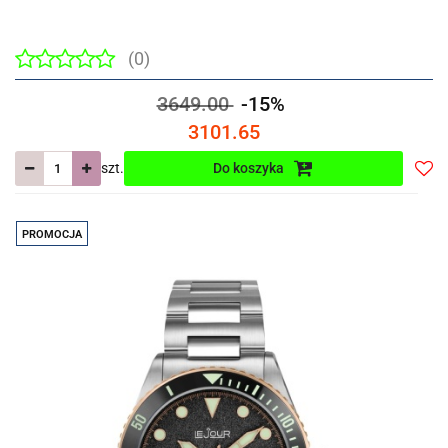
(0)
3649.00
-15%
3101.65
szt.
Do koszyka
Do
prze
PROMOCJA