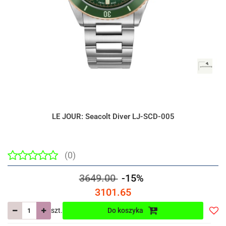
LE JOUR: Seacolt Diver LJ-SCD-005
(0)
3649.00
-15%
3101.65
szt.
Do koszyka
Do