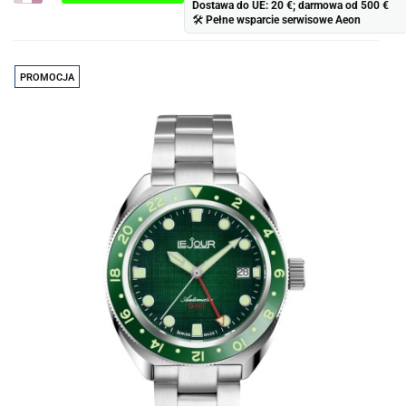
Dostawa do UE: 20 €; darmowa od 500 €
Do
🛠
Pełne wsparcie serwisowe Aeon
prze
PROMOCJA