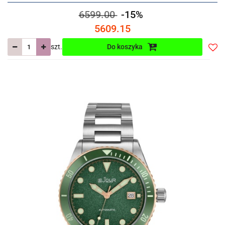
6599.00
-15%
5609.15
szt.
Do koszyka
Do
prze