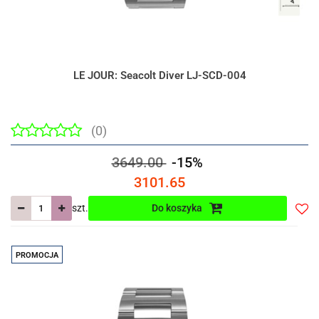
LE JOUR: Seacolt Diver LJ-SCD-004
(0)
3649.00
-15%
3101.65
szt.
Do koszyka
Do
prze
PROMOCJA