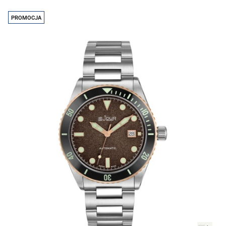
prze
PROMOCJA