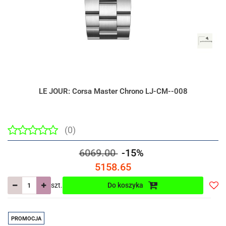
LE JOUR: Corsa Master Chrono LJ-CM--008
(0)
6069.00
-15%
5158.65
szt.
Do koszyka
Do
prze
PROMOCJA