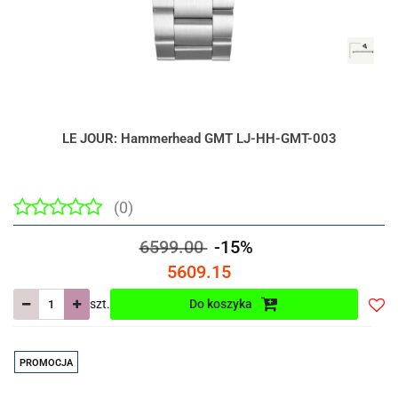
LE JOUR: Hammerhead GMT LJ-HH-GMT-003
(0)
6599.00
-15%
5609.15
szt.
Do koszyka
Do
prze
PROMOCJA