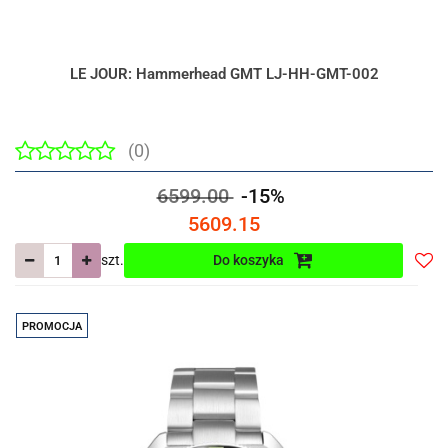
LE JOUR: Hammerhead GMT LJ-HH-GMT-002
(0)
6599.00
-15%
5609.15
szt.
Do koszyka
Do
prze
PROMOCJA