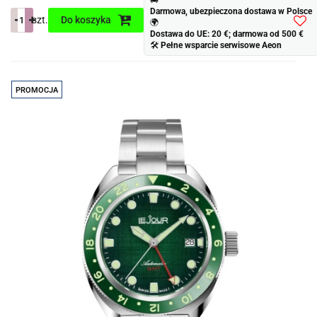
Darmowa, ubezpieczona dostawa w Polsce
szt.
Do koszyka
🌍
Dostawa do UE: 20 €; darmowa od 500 €
Do
🛠
Pełne wsparcie serwisowe Aeon
prze
PROMOCJA