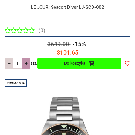
LE JOUR: Seacolt Diver LJ-SCD-002
(0)
3649.00
-15%
3101.65
szt.
Do koszyka
Do
prze
PROMOCJA