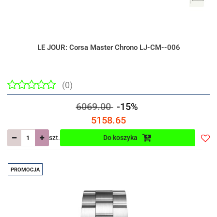
LE JOUR: Corsa Master Chrono LJ-CM--006
(0)
6069.00
-15%
5158.65
szt.
Do koszyka
Do
prze
PROMOCJA