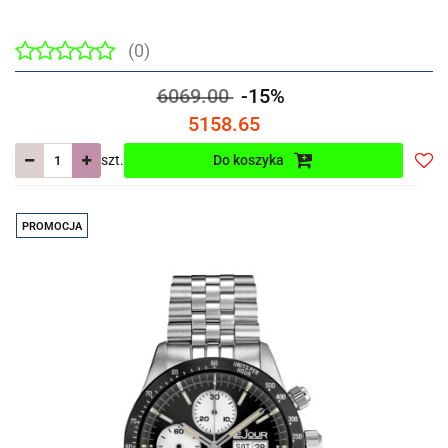
(0)
6069.00
-15%
5158.65
szt.
Do koszyka
Do
prze
PROMOCJA