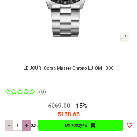
LE JOUR: Corsa Master Chrono LJ-CM--008
(0)
6069.00
-15%
5158.65
szt.
Do koszyka
Do