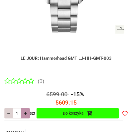
LE JOUR: Hammerhead GMT LJ-HH-GMT-003
(0)
6599.00
-15%
5609.15
szt.
Do koszyka
Do
prze