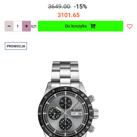
3649.00
-15%
3101.65
szt.
Do koszyka
Do
prze
PROMOCJA