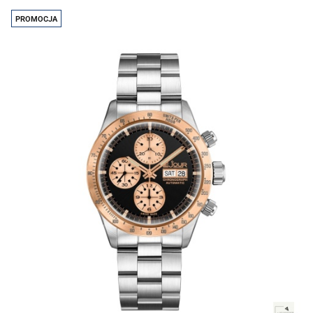
prze
PROMOCJA