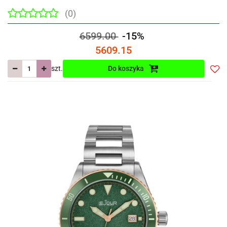
(0)
6599.00
-15%
5609.15
szt.
Do koszyka
Do
prze