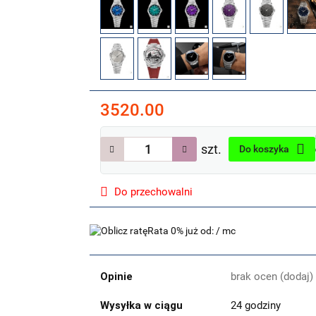
3520.00
szt.
Do koszyka
Do przechowalni
Rata 0% już od:
/ mc
Opinie
brak ocen
(dodaj)
Wysyłka w ciągu
24 godziny