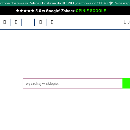
czona dostawa w Polsce • Dostawa do UE: 20 €, darmowa od 500 € • 🛠 Pełne wsp
★★★★★ 5.0 w Google! Zobacz:
OPINIE GOOGLE
E Aeon?
POZNAJ NASZE MARKI
ZEGARKI MĘSKIE
J
E
AKCESORIA
TYPY ZEGARKÓW
WG ŚREDNICY
OCJE
OUTLET
BLOG Aeon
OPINIE KLIENTÓW
 AEON