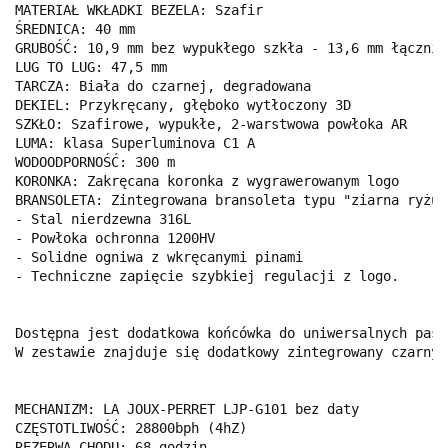
MATERIAŁ WKŁADKI BEZELA: Szafir 
ŚREDNICA: 40 mm 
GRUBOŚĆ: 10,9 mm bez wypukłego szkła - 13,6 mm łącznie
LUG TO LUG: 47,5 mm 
TARCZA: Biała do czarnej, degradowana 
DEKIEL: Przykręcany, głęboko wytłoczony 3D 
SZKŁO: Szafirowe, wypukłe, 2-warstwowa powłoka AR 
LUMA: klasa Superluminova C1 A 
WODOODPORNOŚĆ: 300 m 
KORONKA: Zakręcana koronka z wygrawerowanym logo
BRANSOLETA: Zintegrowana bransoleta typu "ziarna ryżu"
- Stal nierdzewna 316L 
- Powłoka ochronna 1200HV 
- Solidne ogniwa z wkręcanymi pinami 
- Techniczne zapięcie szybkiej regulacji z logo.
Dostępna jest dodatkowa końcówka do uniwersalnych pask
W zestawie znajduje się dodatkowy zintegrowany czarny 
MECHANIZM: LA JOUX-PERRET LJP-G101 bez daty 
CZĘSTOTLIWOŚĆ: 28800bph (4hZ) 
REZERWA CHODU: 68 godzin 