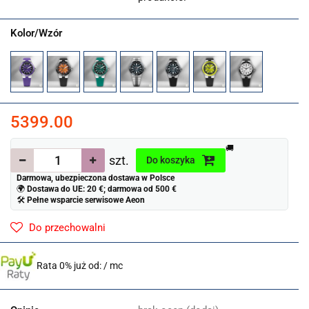
Kolor/Wzór
5399.00
🚚
szt.
Do koszyka
Darmowa, ubezpieczona dostawa w Polsce
🌍
Dostawa do UE: 20 €; darmowa od 500 €
🛠
Pełne wsparcie serwisowe Aeon
Do przechowalni
Rata 0% już od:
/ mc