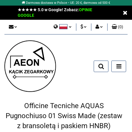
🚚 Darmowa dostawa w Polsce • UE: 20 €, darmowa od 500 €
★★★★★ 5.0 w Google! Zobacz:
OPINIE
GOOGLE
(
0
)
Polski
PLN
Zaloguj się
English
Zarejestruj się
EUR
Dodaj zgłoszenie
Officine Tecniche AQUAS
Pugnochiuso 01 Swiss Made (zestaw
z bransoletą i paskiem HNBR)