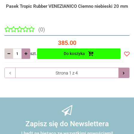
Pasek Tropic Rubber VENEZIANICO Ciemno niebieski 20 mm
(0)
385.00
szt.
Do koszyka
Do
prze
Zapisz się do Newslettera
I bądź na bieżąco ze wszystkimi nowościami!