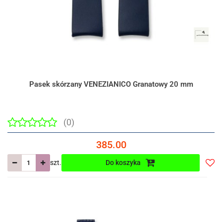
Pasek skórzany VENEZIANICO Granatowy 20 mm
(0)
385.00
szt.
Do koszyka
Do
prze