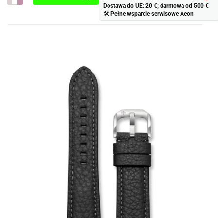
Dostawa do UE: 20 €; darmowa od 500 €
Do
🛠
Pełne wsparcie serwisowe Aeon
prze