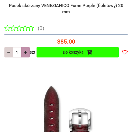
Pasek skórzany VENEZIANICO Fumè Purple (fioletowy) 20
mm
(0)
385.00
szt.
Do koszyka
Do
prze