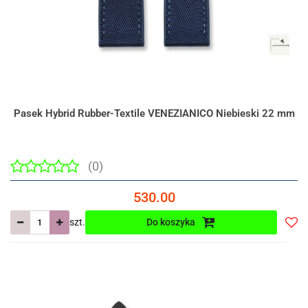
Pasek Hybrid Rubber-Textile VENEZIANICO Niebieski 22 mm
(0)
530.00
szt.
Do koszyka
Do
prze