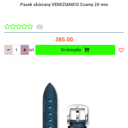
Pasek skórzany VENEZIANICO Czarny 20 mm
(0)
385.00
szt.
Do koszyka
Do
prze