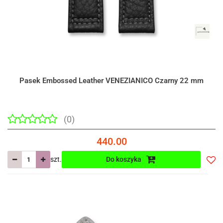
Pasek Embossed Leather VENEZIANICO Czarny 22 mm
(0)
440.00
szt.
Do koszyka
Do
prze