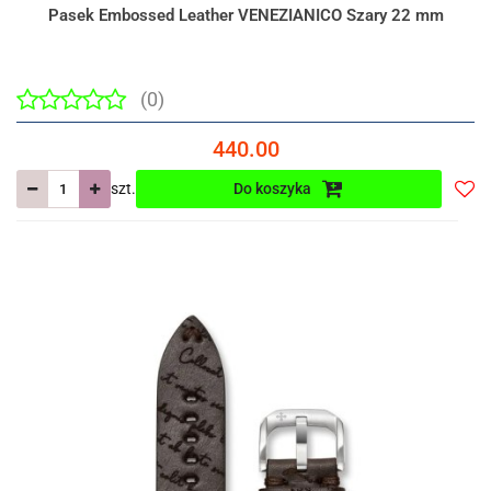
Pasek Embossed Leather VENEZIANICO Szary 22 mm
(0)
440.00
szt.
Do koszyka
Do
prze