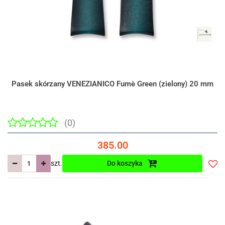
Pasek skórzany VENEZIANICO Fumè Green (zielony) 20 mm
(0)
385.00
szt.
Do koszyka
Do
prze