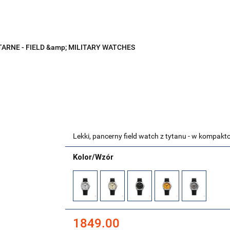
ZEGO WŁAŚNIE Aeon?
POZNAJ NASZE MARKI
ZEGAR
ŚREDNICY BEZ KORONKI
Nowości
PROMOCJE
O
TARNE - FIELD &amp; MILITARY WATCHES
Lekki, pancerny field watch z tytanu - w kompa
Kolor/Wzór
1849.00