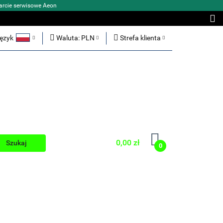
arcie serwisowe Aeon
ęzyk
Waluta:
PLN
Strefa klienta
 BEZ KORONKI
Polski
PLN
Zaloguj się
English
EUR
Zarejestruj się
Dodaj zgłoszenie
0,00 zł
0