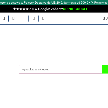
czona dostawa w Polsce • Dostawa do UE: 20 €, darmowa od 500 € • 🛠 Pełne wsp
★★★★★ 5.0 w Google! Zobacz:
OPINIE GOOGLE
E Aeon?
POZNAJ NASZE MARKI
ZEGARKI MĘSKIE
J
E
AKCESORIA
TYPY ZEGARKÓW
WG ŚREDNICY
OCJE
OUTLET
BLOG Aeon
OPINIE KLIENTÓW
 AEON