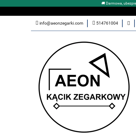
🚚 Darmowa, ubezpie
DLACZEGO WŁAŚNI
info@aeonzegarki.com
514761004
ZEGARKI DAMSKI
Nowości
PROM
KLUB PRZYJACIÓŁ