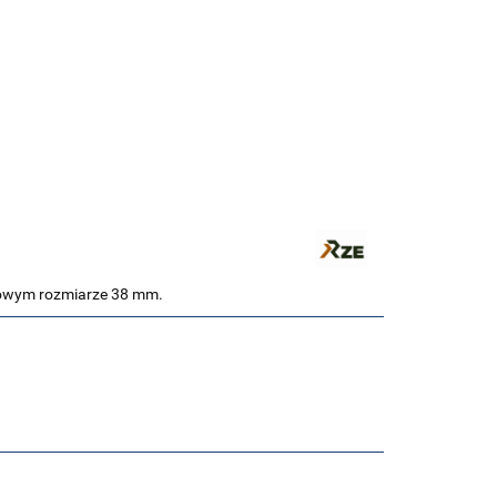
KI MĘSKIE
ZEGARKI DAMSKIE
UTLET
BLOG Aeon
OPINIE KLIENTÓW
ktowym rozmiarze 38 mm.