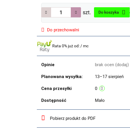
szt.
Do koszyka
Do przechowalni
Rata 0% już od:
/ mc
Opinie
brak ocen
(dodaj)
Planowana wysyłka:
13–17 sierpień
Cena przesyłki
0
Dostępność
Mało
Pobierz produkt do PDF