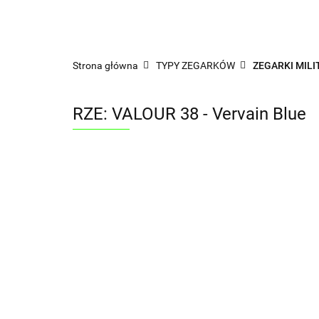
Wszystkie kategorie
DLAC
AKCESORIA
TYPY ZEGARKÓW
WG 
Strona główna
TYPY ZEGARKÓW
ZEGARKI MILI
KLUB PRZYJACIÓŁ AEON
RZE: VALOUR 38 - Vervain Blue