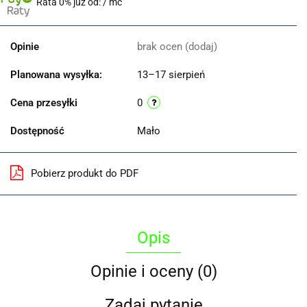
Rata 0% już od:
/ mc
Opinie
brak ocen
(dodaj)
Planowana wysyłka:
13–17 sierpień
Cena przesyłki
0
Dostępność
Mało
Pobierz produkt do PDF
Opis
Opinie i oceny (0)
Zadaj pytanie