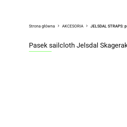
Wszystkie kategorie
DLAC
AKCESORIA
TYPY ZEGARKÓW
WG
Strona główna
AKCESORIA
JELSDAL STRAPS: p
OPINIE KLIENTÓW
KLUB PRZYJACIÓŁ AE
Pasek sailcloth Jelsdal Skager