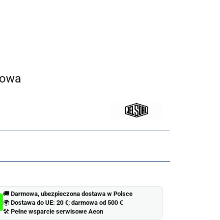
RKI MĘSKIE
ZEGARKI DAMSKIE
OUTLET
BLOG Aeon
lowa
🚚
Darmowa, ubezpieczona dostawa w Polsce
🌍
Dostawa do UE: 20 €; darmowa od 500 €
🛠
Pełne wsparcie serwisowe Aeon