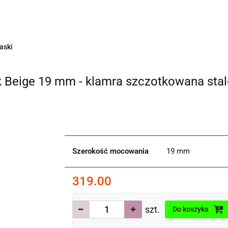
ZEGO WŁAŚNIE Aeon?
POZNAJ NASZE MARKI
ZEGA
 ŚREDNICY BEZ KORONKI
Nowości
PROMOCJE
aski
ON
ak Beige 19 mm - klamra szczotkowana sta
Szerokość mocowania
19 mm
319.00
szt.
Do koszyka