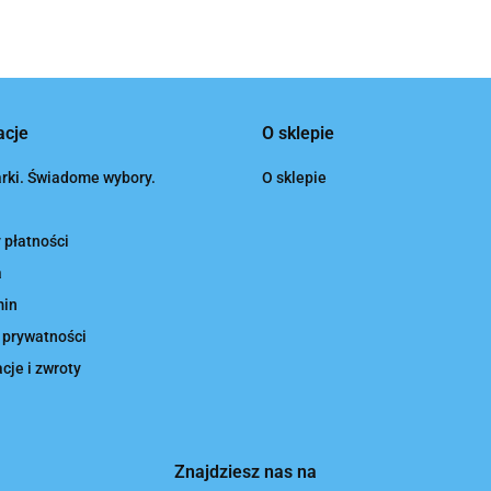
acje
O sklepie
rki. Świadome wybory.
O sklepie
 płatności
a
min
 prywatności
je i zwroty
Znajdziesz nas na