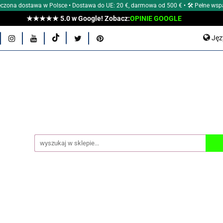
czona dostawa w Polsce • Dostawa do UE: 20 €, darmowa od 500 € • 🛠 Pełne wsp
★★★★★ 5.0 w Google! Zobacz:
OPINIE GOOGLE
E Aeon?
POZNAJ NASZE MARKI
ZEGARKI MĘSKIE
Ję
E
AKCESORIA
TYPY ZEGARKÓW
WG ŚREDNIC
P
En
OCJE
OUTLET
BLOG Aeon
OPINIE KLIENTÓW
 AEON