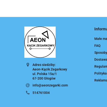
Inform
Małe ma
FAQ
Sposoby
Dostaw
Adres siedziby:
Regula
Aeon-Kącik Zegarkowy
Polityka
ul. Polska 15a/1
67-200 Głogów
Reklamac
info@aeonzegarki.com
514761004