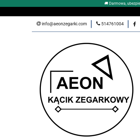
🚚 Darmowa, ubezpie
DLACZEGO WŁAŚNI
info@aeonzegarki.com
514761004
ZEGARKI DAMSKI
Nowości
PROM
KLUB PRZYJACIÓŁ