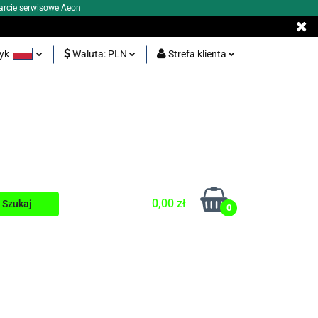
arcie serwisowe Aeon
zyk
Waluta:
PLN
Strefa klienta
Y BEZ KORONKI
olski
PLN
Zaloguj się
glish
EUR
Zarejestruj się
Dodaj zgłoszenie
0,00 zł
0