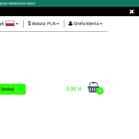
arcie serwisowe Aeon
zyk
Waluta:
PLN
Strefa klienta
Y BEZ KORONKI
olski
PLN
Zaloguj się
glish
EUR
Zarejestruj się
Dodaj zgłoszenie
0,00 zł
0