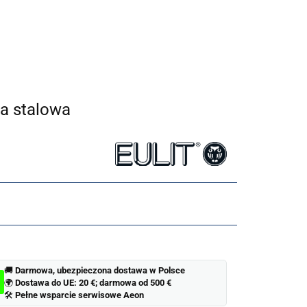
RKI MĘSKIE
ZEGARKI DAMSKIE
OUTLET
BLOG Aeon
na stalowa
🚚
Darmowa, ubezpieczona dostawa w Polsce
🌍
Dostawa do UE: 20 €; darmowa od 500 €
🛠
Pełne wsparcie serwisowe Aeon