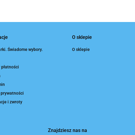
acje
O sklepie
rki. Świadome wybory.
O sklepie
 płatności
a
min
 prywatności
je i zwroty
Znajdziesz nas na