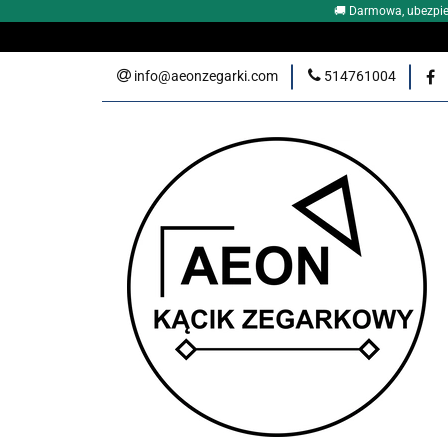
🚚 Darmowa, ubezpie
DLACZEGO WŁAŚNI
info@aeonzegarki.com
514761004
ZEGARKI DAMSKI
Nowości
PROM
KLUB PRZYJACIÓŁ