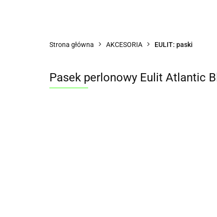
Wszystkie kategorie
DLAC
AKCESORIA
TYPY ZEGARKÓW
WG
Strona główna
AKCESORIA
EULIT: paski
OPINIE KLIENTÓW
KLUB PRZYJACIÓŁ AE
Pasek perlonowy Eulit Atlantic