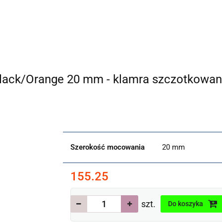
ZEGO WŁAŚNIE Aeon?
POZNAJ NASZE MARKI
ZEGA
 ŚREDNICY BEZ KORONKI
Nowości
PROMOCJE
ON
 Black/Orange 20 mm - klamra szczotkowa
Szerokość mocowania
20 mm
155.25
szt.
Do koszyka