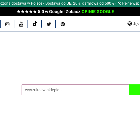
czona dostawa w Polsce • Dostawa do UE: 20 €, darmowa od 500 € • 🛠 Pełne wsp
★★★★★ 5.0 w Google! Zobacz:
OPINIE GOOGLE
E Aeon?
POZNAJ NASZE MARKI
ZEGARKI MĘSKIE
Ję
E
AKCESORIA
TYPY ZEGARKÓW
WG ŚREDNIC
P
En
OCJE
OUTLET
BLOG Aeon
OPINIE KLIENTÓW
 AEON