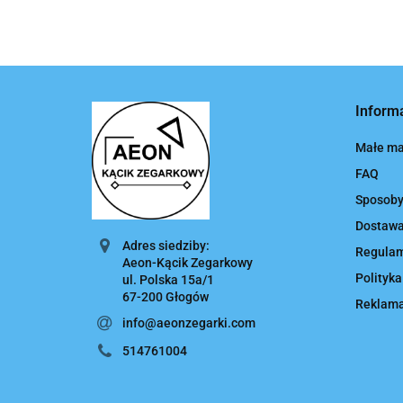
Inform
Małe ma
FAQ
Sposoby
Dostaw
Adres siedziby:
Regula
Aeon-Kącik Zegarkowy
Polityka
ul. Polska 15a/1
67-200 Głogów
Reklamac
info@aeonzegarki.com
514761004