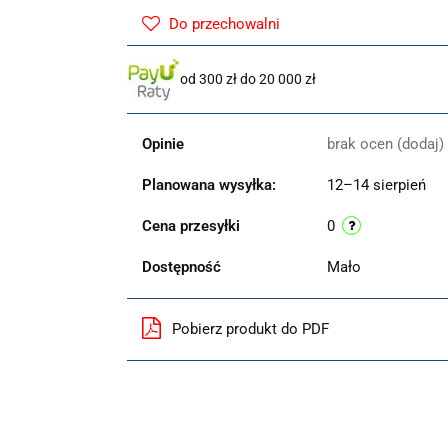
Do przechowalni
od 300 zł do 20 000 zł
Opinie
brak ocen
(dodaj)
Planowana wysyłka:
12–14 sierpień
Cena przesyłki
0
Dostępność
Mało
Pobierz produkt do PDF