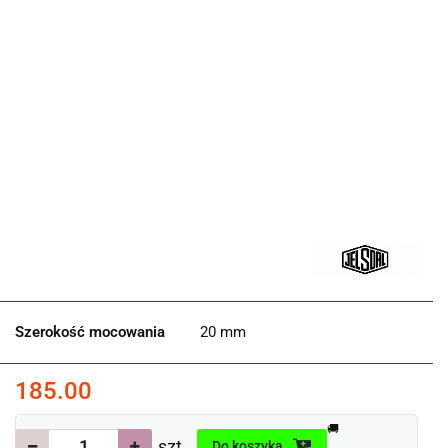
Szerokość mocowania
20 mm
185.00
🚚
szt.
Do koszyka