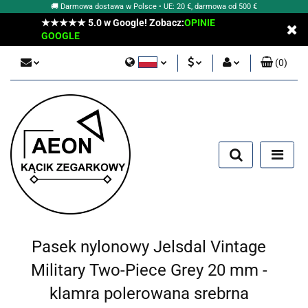
🚚 Darmowa dostawa w Polsce • UE: 20 €, darmowa od 500 €
★★★★★ 5.0 w Google! Zobacz:
OPINIE
GOOGLE
(
0
)
Polski
PLN
Zaloguj się
English
Zarejestruj się
EUR
Dodaj zgłoszenie
Pasek nylonowy Jelsdal Vintage
Military Two-Piece Grey 20 mm -
klamra polerowana srebrna