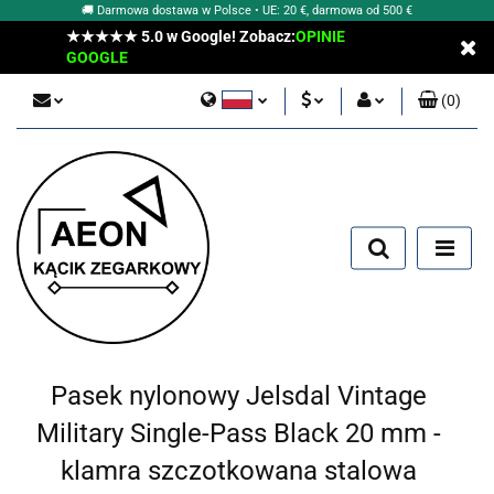
🚚 Darmowa dostawa w Polsce • UE: 20 €, darmowa od 500 €
★★★★★ 5.0 w Google! Zobacz:
OPINIE
GOOGLE
(
0
)
Polski
PLN
Zaloguj się
English
Zarejestruj się
EUR
Dodaj zgłoszenie
Pasek nylonowy Jelsdal Vintage
Military Single-Pass Black 20 mm -
klamra szczotkowana stalowa