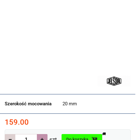
Szerokość mocowania
20 mm
159.00
🚚
szt.
Do koszyka