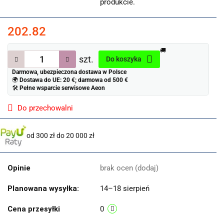
produkcie.
202.82
🚚
szt.
Do koszyka
Darmowa, ubezpieczona dostawa w Polsce
🌍
Dostawa do UE: 20 €; darmowa od 500 €
🛠
Pełne wsparcie serwisowe Aeon
Do przechowalni
od 300 zł do 20 000 zł
Opinie
brak ocen
(dodaj)
Planowana wysyłka:
14–18 sierpień
Cena przesyłki
0