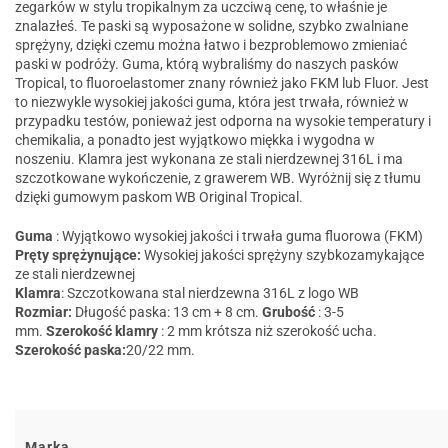
zegarków w stylu tropikalnym za uczciwą cenę, to właśnie je
znalazłeś. Te paski są wyposażone w solidne, szybko zwalniane
sprężyny, dzięki czemu można łatwo i bezproblemowo zmieniać
paski w podróży. Guma, którą wybraliśmy do naszych pasków
Tropical, to fluoroelastomer znany również jako FKM lub Fluor. Jest
to niezwykle wysokiej jakości guma, która jest trwała, również w
przypadku testów, ponieważ jest odporna na wysokie temperatury i
chemikalia, a ponadto jest wyjątkowo miękka i wygodna w
noszeniu. Klamra jest wykonana ze stali nierdzewnej 316L i ma
szczotkowane wykończenie, z grawerem WB. Wyróżnij się z tłumu
dzięki gumowym paskom WB Original Tropical.
Guma
: Wyjątkowo wysokiej jakości i trwała guma fluorowa (FKM)
Pręty sprężynujące:
Wysokiej jakości sprężyny szybkozamykające
ze stali nierdzewnej
Klamra
:
Szczotkowana stal nierdzewna 316L z logo WB
Rozmiar:
Długość paska: 13 cm + 8 cm.
Grubość
: 3-5
mm.
Szerokość klamry
: 2 mm krótsza niż szerokość ucha.
Szerokość paska:
20/22 mm.
Marka