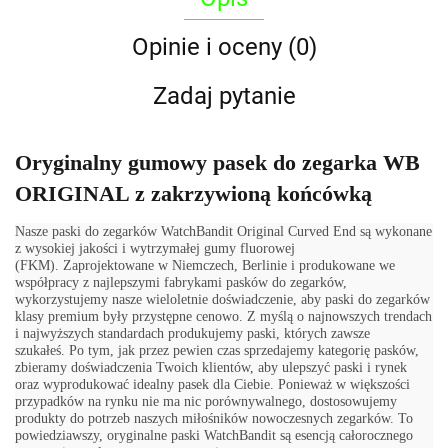
Opinie i oceny (0)
Zadaj pytanie
Oryginalny gumowy pasek do zegarka WB
ORIGINAL z zakrzywioną końcówką
Nasze paski do zegarków WatchBandit Original Curved End są wykonane
z wysokiej jakości i wytrzymałej gumy fluorowej
(FKM). Zaprojektowane w Niemczech, Berlinie i produkowane we
współpracy z najlepszymi fabrykami pasków do zegarków,
wykorzystujemy nasze wieloletnie doświadczenie, aby paski do zegarków
klasy premium były przystępne cenowo. Z myślą o najnowszych trendach
i najwyższych standardach produkujemy paski, których zawsze
szukałeś. Po tym, jak przez pewien czas sprzedajemy kategorię pasków,
zbieramy doświadczenia Twoich klientów, aby ulepszyć paski i rynek
oraz wyprodukować idealny pasek dla Ciebie. Ponieważ w większości
przypadków na rynku nie ma nic porównywalnego, dostosowujemy
produkty do potrzeb naszych miłośników nowoczesnych zegarków. To
powiedziawszy, oryginalne paski WatchBandit są esencją całorocznego